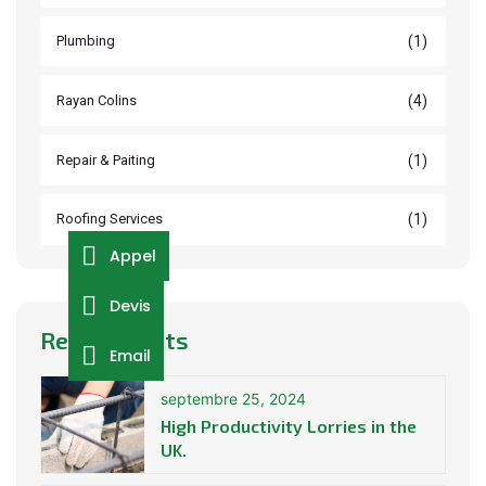
(1)
Plumbing
(4)
Rayan Colins
(1)
Repair & Paiting
(1)
Roofing Services
Appel
Devis
Recent Posts
Email
septembre 25, 2024
High Productivity Lorries in the
UK.