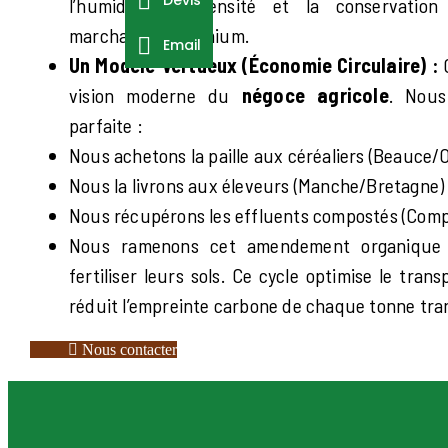
l’humidité, la densité et la conservatio
marchandise premium.
Email
Un Modèle Vertueux (Économie Circulaire) :
C
vision moderne du
négoce agricole
. Nous
parfaite :
Nous achetons la paille aux céréaliers (Beauce/O
Nous la livrons aux éleveurs (Manche/Bretagne) p
Nous récupérons les effluents compostés (Compos
Nous ramenons cet amendement organique 
fertiliser leurs sols. Ce cycle optimise le trans
réduit l’empreinte carbone de chaque tonne tr
Nous contacter