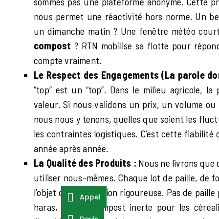
sommes pas une plateforme anonyme. Cette pr
nous permet une réactivité hors norme. Un b
un dimanche matin ? Une fenêtre météo court
compost
? RTN mobilise sa flotte pour répon
compte vraiment.
Le Respect des Engagements (La parole do
“top” est un “top”. Dans le milieu agricole, la
valeur. Si nous validons un prix, un volume ou 
nous nous y tenons, quelles que soient les flu
les contraintes logistiques. C’est cette fiabilité 
année après année.
La Qualité des Produits :
Nous ne livrons que 
utiliser nous-mêmes. Chaque lot de paille, de f
l’objet d’une sélection rigoureuse. Pas de paill
Appel
haras, pas de compost inerte pour les céréal
Devis