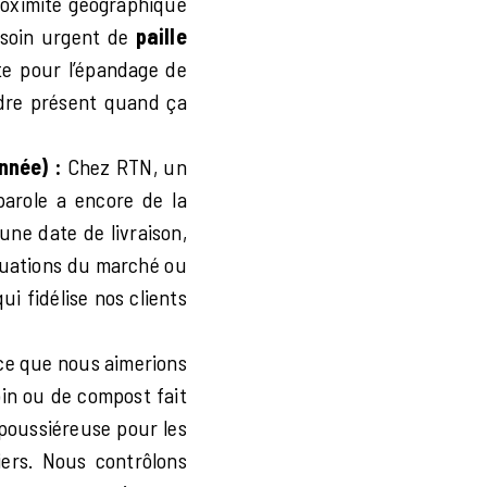
oximité géographique
esoin urgent de
paille
e pour l’épandage de
dre présent quand ça
nnée) :
Chez RTN, un
 parole a encore de la
une date de livraison,
ctuations du marché ou
qui fidélise nos clients
ce que nous aimerions
oin ou de compost fait
e poussiéreuse pour les
iers. Nous contrôlons