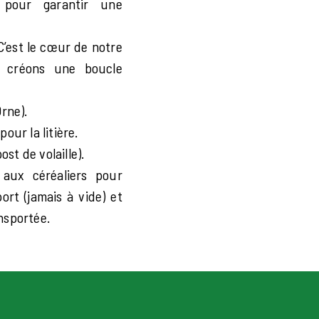
n pour garantir une
’est le cœur de notre
 créons une boucle
rne).
our la litière.
t de volaille).
aux céréaliers pour
port (jamais à vide) et
ansportée.