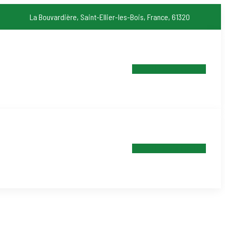
La Bouvardière, Saint-Ellier-les-Bois, France, 61320
Devis Gratuit
Devis Gratuit