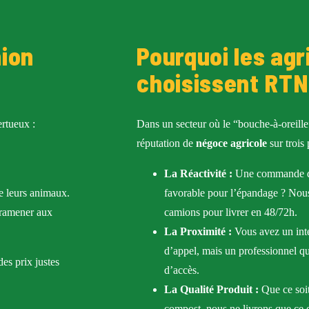
nion
Pourquoi les agr
choisissent RTN
rtueux :
Dans un secteur où le “bouche-à-oreille”
réputation de
négoce agricole
sur trois p
La Réactivité :
Une commande de
e leurs animaux.
favorable pour l’épandage ? Nous
 ramener aux
camions pour livrer en 48/72h.
La Proximité :
Vous avez un inte
d’appel, mais un professionnel qu
des prix justes
d’accès.
La Qualité Produit :
Que ce soit
compost, nous ne livrons que ce q