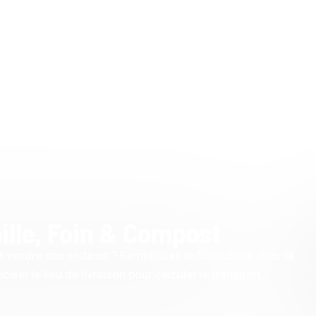
ille, Foin & Compost
 à vendre vos andains ? Remplissez le formulaire. Pour la
iser le lieu de livraison pour calculer le transport.