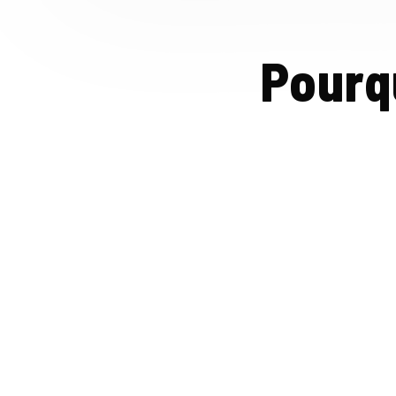
Pourq
Livraison Rapide
Sous 48h à 72h dans votre cour.