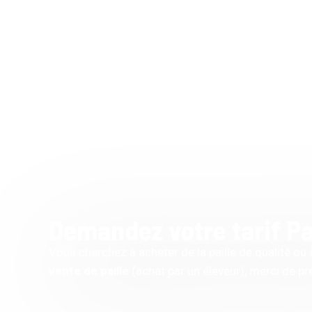
Demandez votre tarif Pa
Vous cherchez à acheter de la paille de qualité ou
vente de paille
(achat par un éleveur), merci de préc