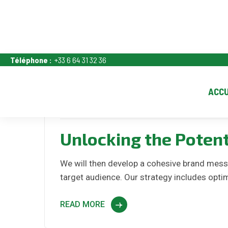
Téléphone :
+33 6 64 31 32 36
ACCU
Kyyymson0608
No Commen
Unlocking the Potent
We will then develop a cohesive brand messa
target audience. Our strategy includes optim
READ MORE