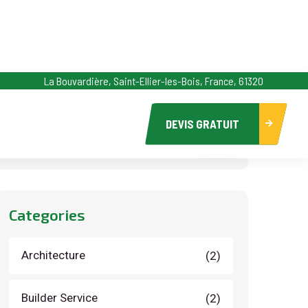
La Bouvardière, Saint-Ellier-les-Bois, France, 61320
Search
DEVIS GRATUIT
Categories
Architecture
(2)
Builder Service
(2)