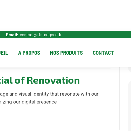
Email:
contact@rtn-negoce.fr
EIL
A PROPOS
NOS PRODUITS
CONTACT
ts
juillet 20, 2024
ial of Renovation
ge and visual identity that resonate with our
izing our digital presence