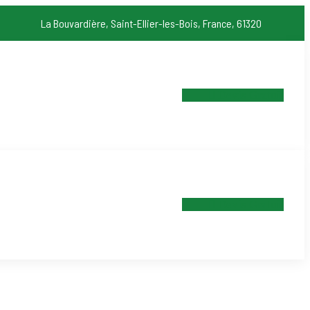
La Bouvardière, Saint-Ellier-les-Bois, France, 61320
Devis Gratuit
Devis Gratuit