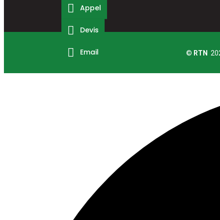
Appel
Appel
Devis
Devis
Email
Email
©
RTN
202